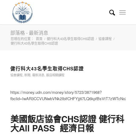
部落格 - 最新消息
您現在的位置：
首頁
/
健行科大43名學生取得CHS認證
/
協會課程
/
健行科大43名學生取得CHS認證
健行科大43名學生取得CHS認證
協會課程
,
新聞
,
最新消息
,
飯店相關課程
https://money.udn.com/money/story/5723/3871968?
fbclid=IwAR3CCVUNwbVNk2IbifCHFYjj67LQ6kpfBsVtT7zWTcNo2tJn
美國飯店協會CHS認證 健行科
大All PASS 經濟日報