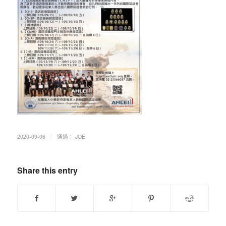
/
2020-09-06
通過：
JOE
Share this entry