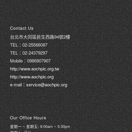
Contact Us
台北市大同區民生西路94號2樓
TEL：02-25566087
TEL：02-24379297
Mobile：0986907907
http://www.aochpic.org.tw
http://www.aochpic.org
e-mail：service@aochpic.org
Our Office Hours
星期一 ~ 星期五: 9:00am ~ 5:30pm