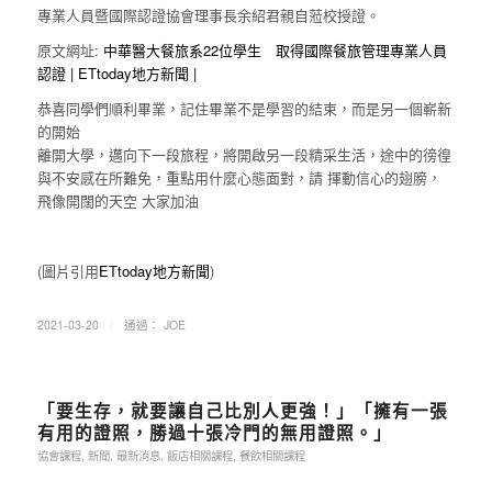
專業人員暨國際認證協會理事長余紹君親自蒞校授證。
原文網址:
中華醫大餐旅系22位學生 取得國際餐旅管理專業人員
認證 | ETtoday地方新聞 |
恭喜同學們順利畢業，記住畢業不是學習的結束，而是另一個嶄新
的開始
離開大學，邁向下一段旅程，將開啟另一段精采生活，途中的徬徨
與不安感在所難免，重點用什麼心態面對，請 揮動信心的翅膀，
飛像開闊的天空 大家加油
(圖片引用
ETtoday地方新聞
)
/
2021-03-20
通過：
JOE
「要生存，就要讓自己比別人更強！」「擁有一張
有用的證照，勝過十張冷門的無用證照。」
協會課程
,
新聞
,
最新消息
,
飯店相關課程
,
餐飲相關課程