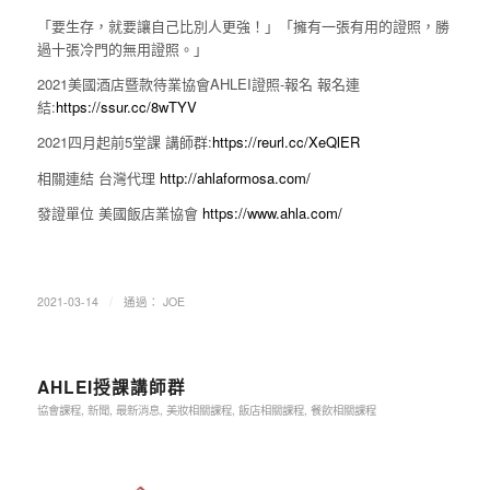
「要生存，就要讓自己比別人更強！」「擁有一張有用的證照，勝
過十張冷門的無用證照。」
2021美國酒店暨款待業協會AHLEI證照-報名 報名連
結:
https://ssur.cc/8wTYV
2021四月起前5堂課 講師群:
https://reurl.cc/XeQlER
相關連結 台灣代理
http://ahlaformosa.com/
發證單位 美國飯店業協會
https://www.ahla.com/
/
2021-03-14
通過：
JOE
AHLEI授課講師群
協會課程
,
新聞
,
最新消息
,
美妝相關課程
,
飯店相關課程
,
餐飲相關課程