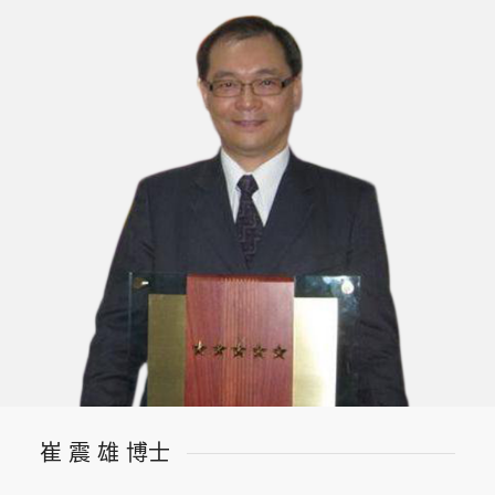
崔 震 雄 博士