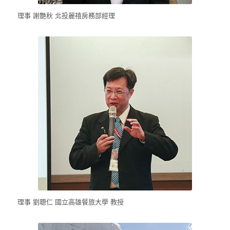
理事 謝艷秋 北投麗禧房務部經理
理事 劉聰仁 國立高雄餐旅大學 教授