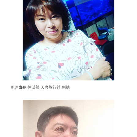
副理事長 徐鴻鶴 天膺旅行社 副總