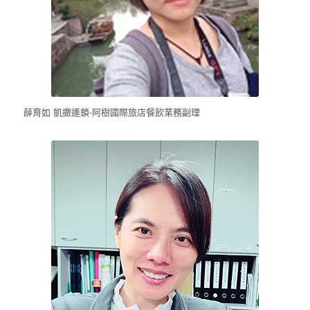
薛育如 凱撒連鎖-阿樹國際旅店餐飲業務副理