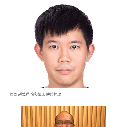
理事 趙式祥 怡和飯店 駐館經理