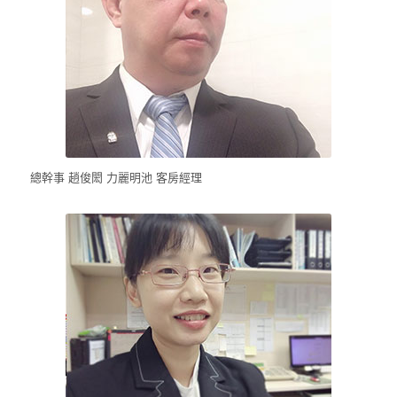
總幹事 趙俊閎 力麗明池 客房經理