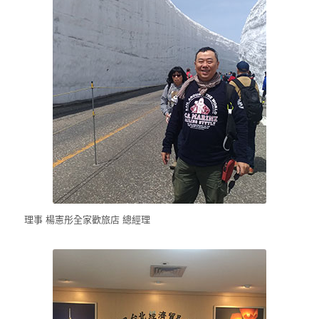
理事 楊憲彤全家歡旅店 總經理