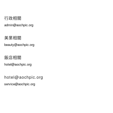
行政相關
admin@aochpic.org
美業相關
beauty@aochpic.org
飯店相關
hotel@aochpic.org
hotel@aochpic.org
service@aochpic.org