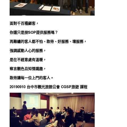
面對千百種顧客，
你還只是按
SOP
提供服務嗎？
再難纏的客人都不怕、款待、好服務、壞服務，
強調感動人心的服務，
是在不經意處有溫暖，
察言觀色且知情識趣，
款待讓每一位上門的客人。
20190910
台中市觀光旅館公會
CGSP
旅遊 課程