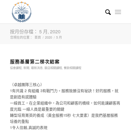
按月份存檔： 5 月, 2020
您現在的位置：
首頁
/
2020
/
5 月
服務基層第二梯次結案
協會課程
,
新聞
,
最新消息
,
飯店相關課程
,
餐飲相關課程
（卓越團隊三核心）
1有共識 2 有組織 3有戰鬥力。服務致勝沒有祕訣！好的服務，就
是創造有感體驗
一線員工，在企業組織中，為公司和顧客的橋樑，如何能讓顧客再
度光臨 一線人員是最重要的關鍵
轉型培育菁英的養成（黃金服務15秒 七大要素）是我們基層服務
培養的重點
1令人信賴,真誠的表現