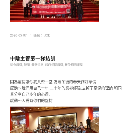
/
2020-05-07
通過：
JOE
中階主管第一梯結訓
協會課程
,
新聞
,
最新消息
,
飯店相關課程
,
餐飲相關課程
因為疫情讓你我共聚一堂 為寒冬後的春天作好準備
感動～我們用自己十年.二十年的業界經驗,去掉了高深的理論.和同
業分享自己多年的心得.
感動～因爲有你們的堅持