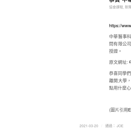
協會課程
,
新
https://ww
中華醫事科
問有限公
授證。
原文網址:
恭喜同學們
離開大學
點用什麼心
(圖片引用
/
2021-03-20
通過：
JOE