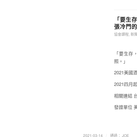
「要生
張冷門
協會課程
,
新
「要生存
照。」
2021美國
2021四月
相關連結 
發證單位 
/
2021-03-14
通過：
JOE