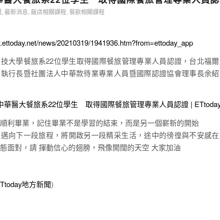
聞
,
最新消息
,
飯店相關課程
,
餐飲相關課程
w.ettoday.net/news/20210319/1941936.htm?from=ettoday_app
技大學餐旅系22位學生取得國際餐旅管理專業人員認證，台北福
司執行長暨社團法人中華款待業專業人員暨國際認證協會理事長余紹
中華醫大餐旅系22位學生 取得國際餐旅管理專業人員認證 | ETtoda
順利畢業，記住畢業不是學習的結束，而是另一個嶄新的開始
，邁向下一段旅程，將開啟另一段精采生活，途中的徬徨與不安感在
態面對，請 揮動信心的翅膀，飛像開闊的天空 大家加油
ETtoday地方新聞
)