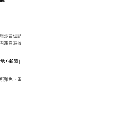
爾摩沙管理顧
君親自蒞校
y地方新聞 |
所難免，重