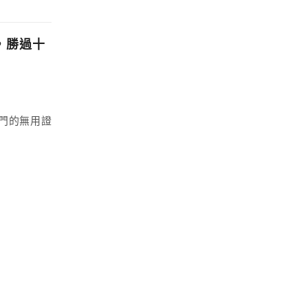
，勝過十
門的無用證