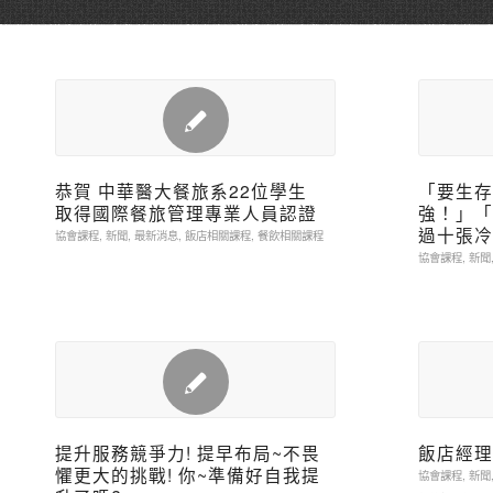
恭賀 中華醫大餐旅系22位學生
「要生存
取得國際餐旅管理專業人員認證
強！」「
過十張冷
協會課程
,
新聞
,
最新消息
,
飯店相關課程
,
餐飲相關課程
協會課程
,
新聞
提升服務競爭力! 提早布局~不畏
飯店經理
懼更大的挑戰! 你~準備好自我提
協會課程
,
新聞