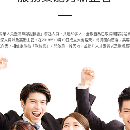
專業人員暨國際認證協會」發起人員，共逾50多人，全數皆為已取得國際認證
深人員以及高階主管。在2018年10月19日成立大會當天，將與國內酒店、美
意向書，相信定能為「款待業」，開啟另一片天地，並提升人才素質以及整體服