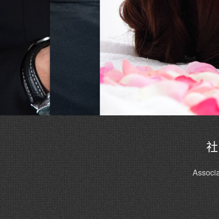
社
Associa