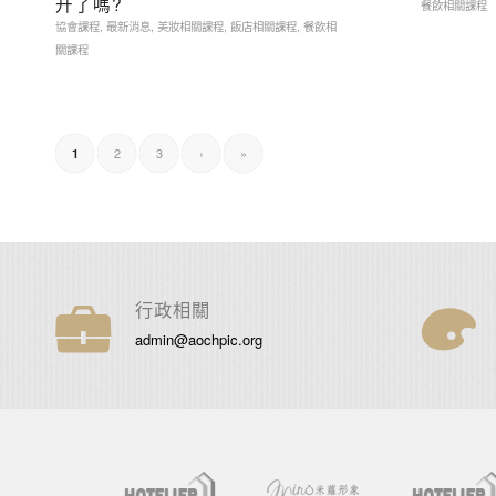
升了嗎?
餐飲相關課程
協會課程
,
最新消息
,
美妝相關課程
,
飯店相關課程
,
餐飲相
關課程
2
3
›
»
1
行政相關
admin@aochpic.org