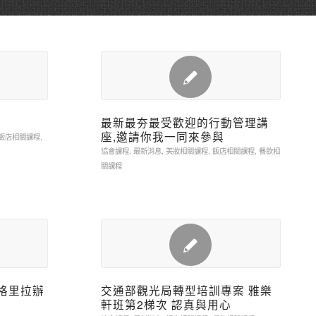
最新最夯最受歡迎的行動管理講
座,邀請你我一同來參與
飯店相關課程
,
協會課程
,
最新消息
,
美妝相關課程
,
飯店相關課程
,
餐飲相
關課程
香格里拉辦
交通部觀光局轉型培訓專案 雅樂
軒班第2梯次 認真與用心