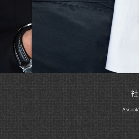
社
Associa