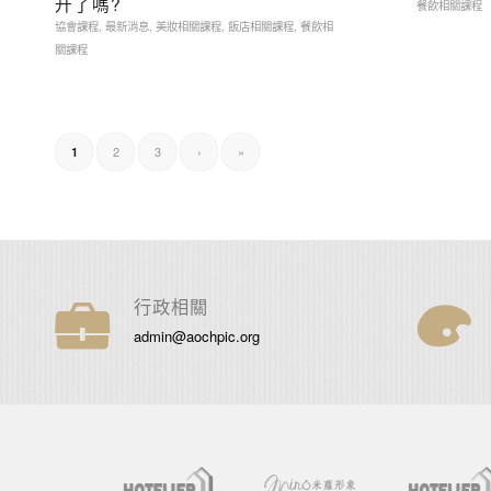
升了嗎?
餐飲相關課程
協會課程
,
最新消息
,
美妝相關課程
,
飯店相關課程
,
餐飲相
關課程
2
3
›
»
1
行政相關
admin@aochpic.org