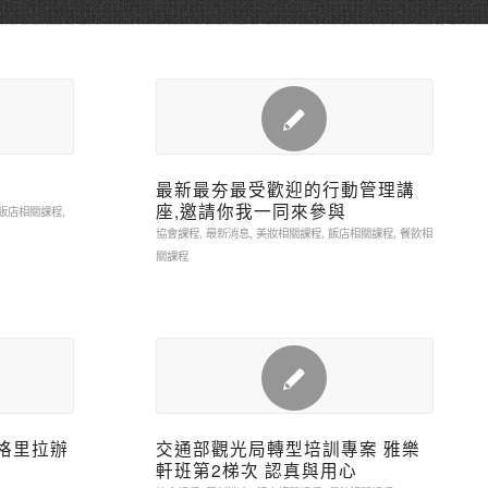
最新最夯最受歡迎的行動管理講
座,邀請你我一同來參與
飯店相關課程
,
協會課程
,
最新消息
,
美妝相關課程
,
飯店相關課程
,
餐飲相
關課程
香格里拉辦
交通部觀光局轉型培訓專案 雅樂
軒班第2梯次 認真與用心