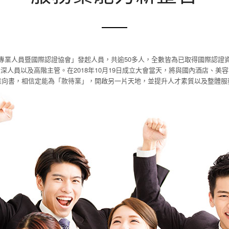
專業人員暨國際認證協會」發起人員，共逾50多人，全數皆為已取得國際認證
深人員以及高階主管。在2018年10月19日成立大會當天，將與國內酒店、美
意向書，相信定能為「款待業」，開啟另一片天地，並提升人才素質以及整體服