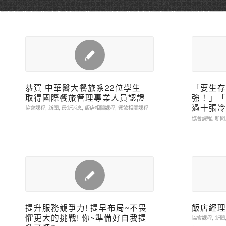
恭賀 中華醫大餐旅系22位學生
「要生存
取得國際餐旅管理專業人員認證
強！」「
過十張冷
協會課程
,
新聞
,
最新消息
,
飯店相關課程
,
餐飲相關課程
協會課程
,
新聞
提升服務競爭力! 提早布局~不畏
飯店經理
懼更大的挑戰! 你~準備好自我提
協會課程
,
新聞