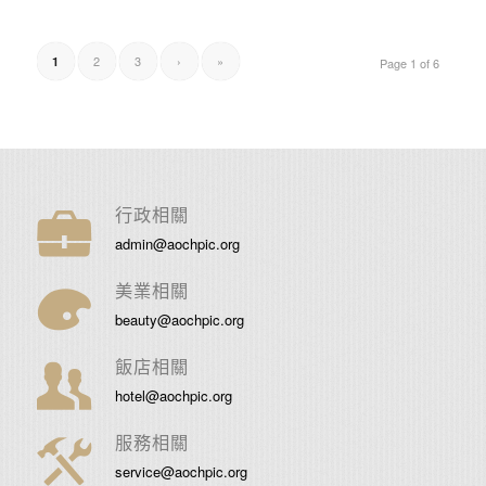
2
3
›
»
1
Page 1 of 6
行政相關
admin@aochpic.org
美業相關
beauty@aochpic.org
飯店相關
hotel@aochpic.org
服務相關
service@aochpic.org