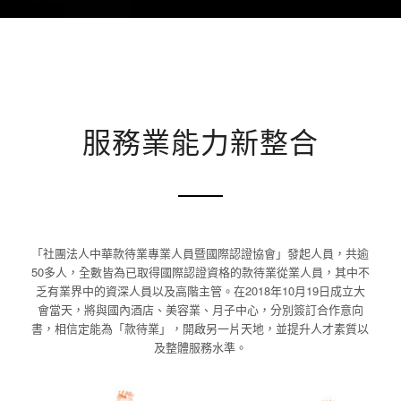
服務業能力新整合
「社團法人中華款待業專業人員暨國際認證協會」發起人員，共逾
50多人，全數皆為已取得國際認證資格的款待業從業人員，其中不
乏有業界中的資深人員以及高階主管。在2018年10月19日成立大
會當天，將與國內酒店、美容業、月子中心，分別簽訂合作意向
書，相信定能為「款待業」，開啟另一片天地，並提升人才素質以
及整體服務水準。