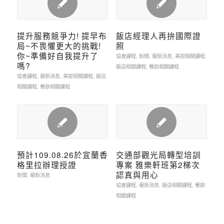
提升服務競爭力! 提早布
飯店經理人再拚國際證
局~不畏懼更大的挑戰!
照
你~準備好自我提升了
協會課程
,
新聞
,
最新消息
,
美妝相關課程
,
嗎?
飯店相關課程
,
餐飲相關課程
協會課程
,
最新消息
,
美妝相關課程
,
飯店
相關課程
,
餐飲相關課程
預計109.08.26於宜蘭香
交通部觀光局轉型培訓
格里拉辦理授證
專案 雅樂軒班第2梯次
認真與用心
新聞
,
最新消息
協會課程
,
最新消息
,
飯店相關課程
,
餐飲
相關課程