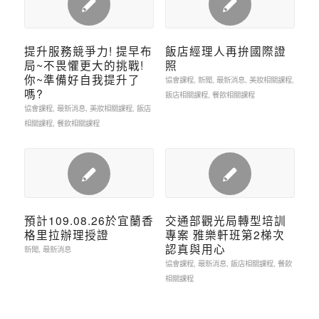
提升服務競爭力! 提早布
飯店經理人再拚國際證
局~不畏懼更大的挑戰!
照
你~準備好自我提升了
協會課程
,
新聞
,
最新消息
,
美妝相關課程
,
嗎?
飯店相關課程
,
餐飲相關課程
協會課程
,
最新消息
,
美妝相關課程
,
飯店
相關課程
,
餐飲相關課程
預計109.08.26於宜蘭香
交通部觀光局轉型培訓
格里拉辦理授證
專案 雅樂軒班第2梯次
認真與用心
新聞
,
最新消息
協會課程
,
最新消息
,
飯店相關課程
,
餐飲
相關課程