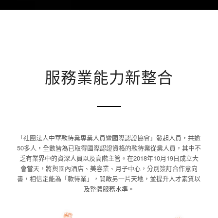
服務業能力新整合
「社團法人中華款待業專業人員暨國際認證協會」發起人員，共逾
50多人，全數皆為已取得國際認證資格的款待業從業人員，其中不
乏有業界中的資深人員以及高階主管。在2018年10月19日成立大
會當天，將與國內酒店、美容業、月子中心，分別簽訂合作意向
書，相信定能為「款待業」，開啟另一片天地，並提升人才素質以
及整體服務水準。