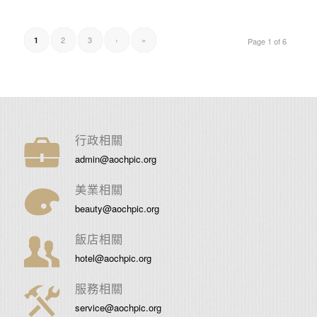
2
3
›
»
1
Page 1 of 6
行政相關
admin@aochpic.org
美業相關
beauty@aochpic.org
飯店相關
hotel@aochpic.org
服務相關
service@aochpic.org