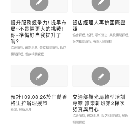
提升服務競爭力! 提早布
飯店經理人再拚國際證
局~不畏懼更大的挑戰!
照
你~準備好自我提升了
協會課程
,
新聞
,
最新消息
,
美妝相關課程
,
嗎?
飯店相關課程
,
餐飲相關課程
協會課程
,
最新消息
,
美妝相關課程
,
飯店
相關課程
,
餐飲相關課程
預計109.08.26於宜蘭香
交通部觀光局轉型培訓
格里拉辦理授證
專案 雅樂軒班第2梯次
認真與用心
新聞
,
最新消息
協會課程
,
最新消息
,
飯店相關課程
,
餐飲
相關課程