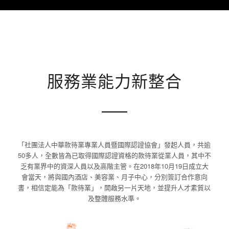
服務業能力新整合
「社團法人中華款待業專業人員暨國際認證協會」發起人員，共逾
50多人，全數皆為已取得國際認證資格的款待業從業人員，其中不
乏有業界中的資深人員以及高階主管。在2018年10月19日成立大
會當天，將與國內酒店、美容業、月子中心，分別簽訂合作意向
書，相信定能為「款待業」，開啟另一片天地，並提升人才素質以
及整體服務水準。