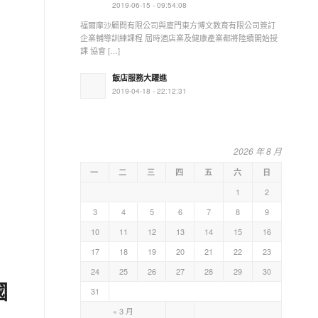
2019-06-15 - 09:54:08
福爾摩沙顧問有限公司與廈門東方博文教育有限公司簽訂
企業輔導訓練課程 屆時酒店業及健康產業都將陸續開始授
課 協會 […]
飯店服務大躍進
2019-04-18 - 22:12:31
2026 年 8 月
一
二
三
四
五
六
日
1
2
3
4
5
6
7
8
9
10
11
12
13
14
15
16
17
18
19
20
21
22
23
24
25
26
27
28
29
30
國
31
« 3 月