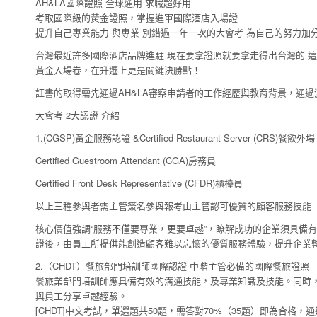
AH&LA國際證照 全球通用 求職超好用
考取國際級的黃金證照，掌握進軍國際酒店入場證
提升自己專業能力 與專業 別錯過一年一次的大會考 為自己的努力加
台灣最近許多國際酒店品牌進駐 現在要拿證照就要拿走得出台灣的 這
黃金入場卷，在升遷上更是關鍵決勝點！
証書的取得需先通過AH&LA審察申請者的工作經歷與教育背景，通
大會考 2大認證 介紹
1.(CGSP)黃金服務認證 &Certified Restaurant Server (CRS)餐飲外場
Certified Guestroom Attendant (CGA)房務員
Certified Front Desk Representative (CFDR)櫃檯員
以上三種參與者需主管簽名參與報考由主管認可優質的顧客服務技能
核心價值強調“服務不僅要專業，更要卓越”，瞭解成功的企業須具備
證後，由員工所提供能創造顧客難以忘懷的優質服務體驗，提升企業整體效益
2.（CHDT）餐旅部門培訓師國際認證 中階主管必備的國際餐旅證照
餐旅業部門培訓師應具備有效的溝通技能，及專業知識及技能。同時
與員工分享卓越經驗。
[CHDT]中文考試，單選題共50題，需答對70%（35題）即為合格，