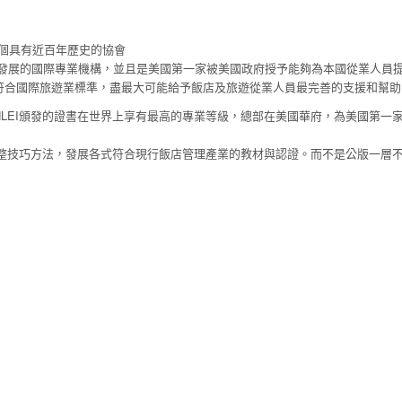
是一個具有近百年歷史的協會
與發展的國際專業機構，並且是美國第一家被美國政府授予能夠為本國從業人員
符合國際旅遊業標準，盡最大可能給予飯店及旅遊從業人員最完善的支援和幫助
院AHLEI頒發的證書在世界上享有最高的專業等級，總部在美國華府，為美國第一
斷調整技巧方法，發展各式符合現行飯店管理產業的教材與認證。而不是公版一層