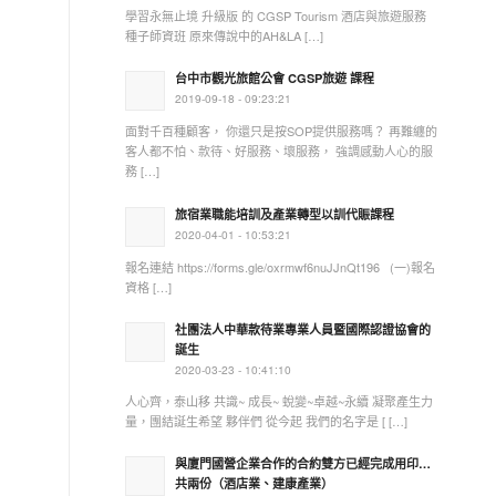
學習永無止境 升級版 的 CGSP Tourism 酒店與旅遊服務
種子師資班 原來傳說中的AH&LA […]
台中市觀光旅館公會 CGSP旅遊 課程
2019-09-18 - 09:23:21
面對千百種顧客， 你還只是按SOP提供服務嗎？ 再難纏的
客人都不怕、款待、好服務、壞服務， 強調感動人心的服
務 […]
旅宿業職能培訓及產業轉型以訓代賑課程
2020-04-01 - 10:53:21
報名連結 https://forms.gle/oxrmwf6nuJJnQt196 (一)報名
資格 […]
社團法人中華款待業專業人員暨國際認證協會的
誕生
2020-03-23 - 10:41:10
人心齊，泰山移 共識~ 成長~ 蛻變~卓越~永續 凝聚產生力
量，團結誕生希望 夥伴們 從今起 我們的名字是 [ […]
與廈門國營企業合作的合約雙方已經完成用印…
共兩份（酒店業、建康產業）