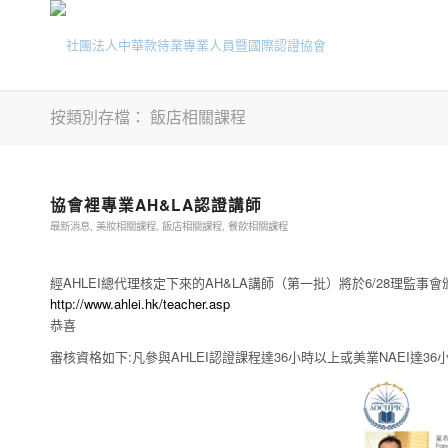
按類別存檔： 飯店相關課程
協會裡專業AH&LA認證講師
最新消息
,
美妝相關課程
,
飯店相關課程
,
餐飲相關課程
經AHLEI總代理核定下來的AH&LA講師（第一批）將於6/28理監事
http://www.ahlei.hk/teacher.asp
恭喜
審核資格如下:凡參與AHLEI認證課程達36小時以上或美業NAEI達