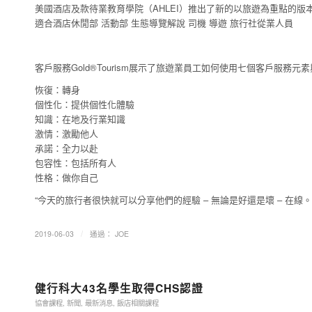
美國酒店及款待業教育學院（AHLEI）推出了新的以旅遊為重點的版本Introducing
適合酒店休閒部 活動部 生態導覽解說 司機 導遊 旅行社從業人員
客戶服務Gold®Tourism展示了旅遊業員工如何使用七個客戶服務
恢復：轉身
個性化：提供個性化體驗
知識：在地及行業知識
激情：激勵他人
承諾：全力以赴
包容性：包括所有人
性格：做你自己
“今天的旅行者很快就可以分享他們的經驗 – 無論是好還是壞 – 在
/
2019-06-03
通過：
JOE
健行科大43名學生取得CHS認證
協會課程
,
新聞
,
最新消息
,
飯店相關課程