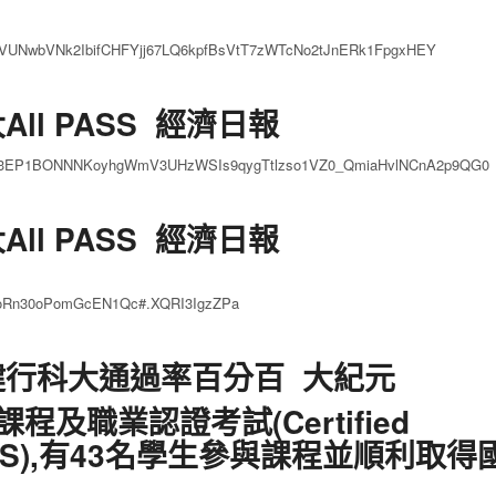
R3CCVUNwbVNk2IbifCHFYjj67LQ6kpfBsVtT7zWTcNo2tJnERk1FpgxHEY
ll PASS 經濟日報
d=IwAR3EP1BONNNKoyhgWmV3UHzWSIs9qygTtlzso1VZ0_QmiaHvlNCnA2p9QG0
ll PASS 經濟日報
oRn30oPomGcEN1Qc#.XQRI3IgzZPa
健行科大通過率百分百 大紀元
職業認證考試(Certified
or簡稱CHS),有43名學生參與課程並順利取得