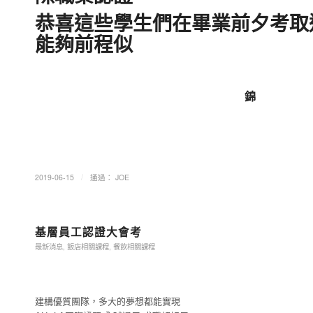
恭喜這些學生們在畢業前夕考取
能夠前程似
錦
/
2019-06-15
通過：
JOE
基層員工認證大會考
最新消息
,
飯店相關課程
,
餐飲相關課程
建構優質團隊，多大的夢想都能實現