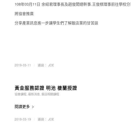
108年03月11日 余紹君理事長及趙俊閎總幹事.王俊棋理事前往學校
將協會推廣
分享產業訊息進一步讓學生們了解飯店業的甘苦談
/
2019-03-11
通過：
JOE
黃金服務認證 明池 棲蘭授證
協會課程
,
最新消息
,
飯店相關課程
閱讀更多
/
2019-03-19
通過：
JOE