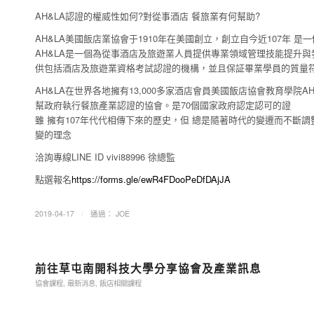
AH&LA認證的權威性如何?對從事酒店 餐旅業有何幫助?
AH&LA美國飯店業協會于1910年在美國創立，創立自今近107年 
AH&LA是一個為從事酒店及旅遊業人員提供專業領域管理技能提升
供包括酒店及旅遊業資格考試認證的機構，並且保証畢業學員的質量
AH&LA在世界各地擁有13,000多家酒店會員美國飯店協會教育學
幫政府執行餐旅產業認證的協會。是70個國家政府認定認可的證
雖 擁有107年代代相傳下來的歷史，但 總是隨著時代的變遷而不
變的理念
洽詢專線LINE ID vivi88996 徐總監
點選報名
https://forms.gle/ewR4FDooPeDfDAjJA
/
2019-04-17
通過：
JOE
前往草屯南開科技大學分享協會及產業訊息
協會課程
,
最新消息
,
飯店相關課程