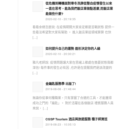
從危機到轉機面對寒冬洗牌從整自疫情發生以來
一直在思考，能為我們飯店業做點甚麼,而飯店業
能做些什麼?
2020-02-10 - 20:19:35
看看余總怎麼說: 在疫情期間大家肯定都是苦戰狀態 提供一
些看法希望對大家有幫助 。 進入飯店業這領域算算 也快
[…]
如何提升自己的運勢 眉形決定你的人緣
2020-02-10 - 20:30:21
雅凡老師說: 疫情問題讓大家在思緒上都處在擔憂狀態我都
深信! 每件事的發生必有因 ,也許是在提醒我們是該改變的
[…]
金鑰匙服務學 出版了!
2019-08-08 - 21:46:44
無論你從事何種職業，只有掌握了合適的工具，才能獲得
成功之門的「鑰匙」。 對於活躍在各個飯店 禮賓服務人員
來說， […]
CGSP Tourism 酒店與旅遊服務 種子師資班
2019-08-23 - 10:05:13