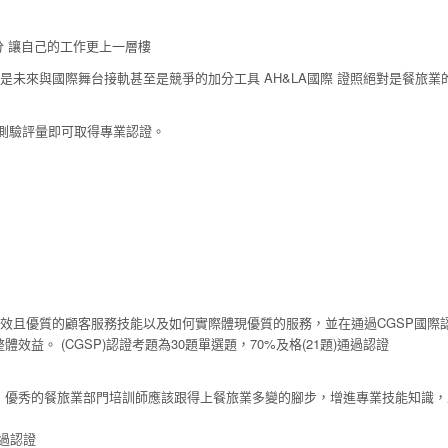
分 讓自己的工作更上一層樓
是未來與國際舞台接軌甚至是競爭的加分工具 AH&LA國際 證照絕對是餐旅業
過測驗評量即可取得專業認證。
有效且優質的顧客服務技能以及如何實際體現優質的服務，並在通過CGSP國際
。 (CGSP)認證考題為30題單選題，70%及格(21題)通過認證
，優秀的餐旅業部門培訓師應該跟得上餐旅業多變的腳步，增進專業技能知識，
通過認證